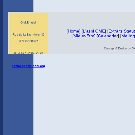
O.M.E. asbl
[
Home
] [
L'asbl OME
] [
Extraits Statu
Rue de la Sapinière, 35
[
Mieux-Etre
] [
Calendrier
] [
Mailing 
1170 Bruxelles
Concept & Design by OME 
Tel./Fax : 02/452.28.23
contact@ome-asbl.org